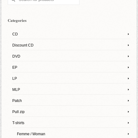
for:
Categories
CD
Discount CD
DVD
EP
LP
MLP
Patch
Pull zip
T-shirts
Femme / Woman