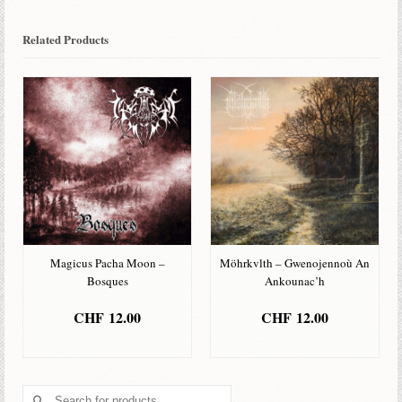
Related Products
Magicus Pacha Moon –
Möhrkvlth – Gwenojennoù An
Bosques
Ankounac’h
CHF
12.00
CHF
12.00
ADD TO BASKET
ADD TO BASKET
Search