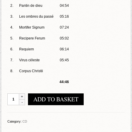
2.
Pantin de dieu
04:54
3.
Les ombres du passé
05:16
4.
Mortifer Signum
07:24
5.
Recipere Ferum
05:02
6.
Requiem
06:14
7.
Virus céleste
05:45
8.
Corpus Christii
44:46
Animus
ADD TO BASKET
Herilis
-
Recipere
Ferum
Category:
CD
quantity