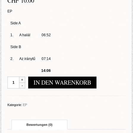
CHF
10.00
EP
Side A
1.
A halál
06:52
Side B
2.
Az iránytű
07:14
14:06
Siculicidium
IN DEN WARENKORB
-
A
halál
És
Kategorie:
EP
Az
Iránytű
Menge
Bewertungen (0)