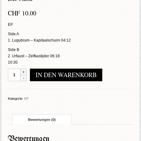
CHF
10.00
EP
Side A
1. Lugubrum – Kapitaalschuim 04:12
Side B
2. Urfaust – Zelfkastijder 06:18
10:30
Lugubrum/Urfaust
IN DEN WARENKORB
-
Het
Aalschuim
Der
Kategorie:
EP
Natie
Menge
Bewertungen (0)
Bewertungen