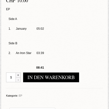
CHF
10.00
EP
Side A
1.
January
05:02
Side B
2.
An Iron Star
03:39
08:41
Mop
IN DEN WARENKORB
–
Tod
Dem
Feind
Kategorie:
EP
Menge