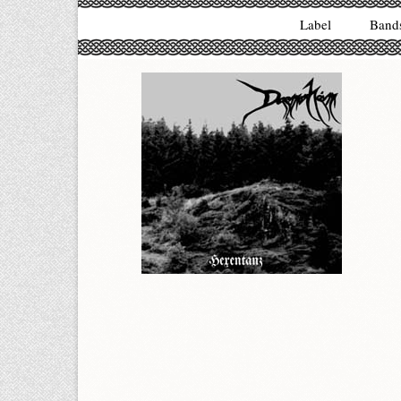
Label
Band