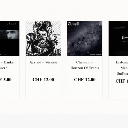
 – Danke
Azziard – Vésanie
Chelmno –
Eratoma
ser !!!
Horizon Of Events
Ment
Suffoc
F
5.00
CHF
12.00
CHF
12.00
CHF
1
OUTER
AJOUTER
AJOUTER
AJOU
PANIER
AU PANIER
AU PANIER
AU PA