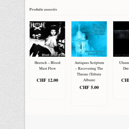
Produits associés
Heersch – Blood
Antiquus Scriptum
Uluun
edalion –
Must Flow
– Recovering The
Drei
ande Dame
Throne (Tribute
Misère
CHF
12.00
CH
Album)
HF
5.00
CHF
5.00
AJOUTER
AJ
JOUTER
AU PANIER
AU 
AJOUTER
 PANIER
AU PANIER