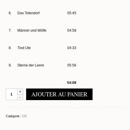
6.
Das Totendorf
05:45
7.
Männer und Wölfe
04:58
8.
Tiod Ute
04:33
9.
Sterne der Leere
05:56
54:08
quantité
AJOUTER AU PANIER
de
Daemonheim
–
Hexentanz
Catégorie :
CD