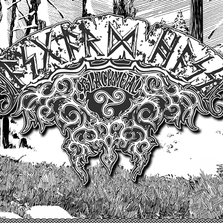
Un site produit par Highelvetia.ch