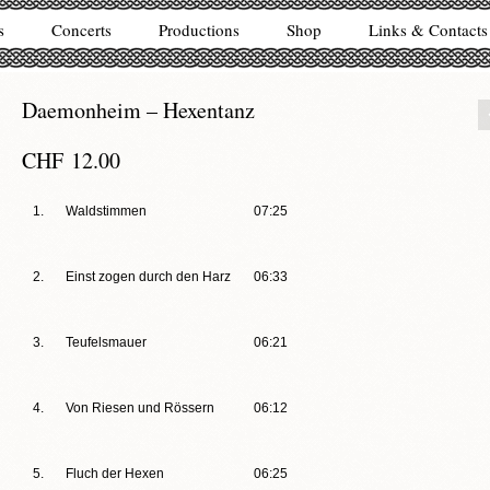
s
Concerts
Productions
Shop
Links & Contacts
Daemonheim – Hexentanz
CHF
12.00
1.
Waldstimmen
07:25
2.
Einst zogen durch den Harz
06:33
3.
Teufelsmauer
06:21
4.
Von Riesen und Rössern
06:12
5.
Fluch der Hexen
06:25