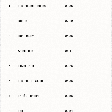
1.
Les métamorphoses
01:35
2.
Règne
07:19
3.
Hurle martyr
04:36
4.
Sainte folie
06:41
5.
L’éveilnNoir
03:26
6.
Les mots de Skuld
05:36
7.
Érigé un empire
03:56
8.
Exil
02:54