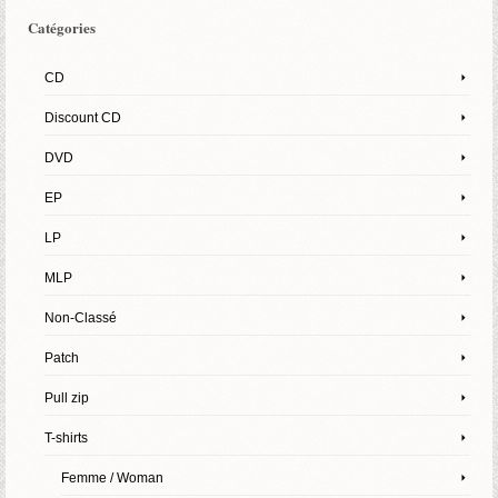
Catégories
CD
Discount CD
DVD
EP
LP
MLP
Non-Classé
Patch
Pull zip
T-shirts
Femme / Woman