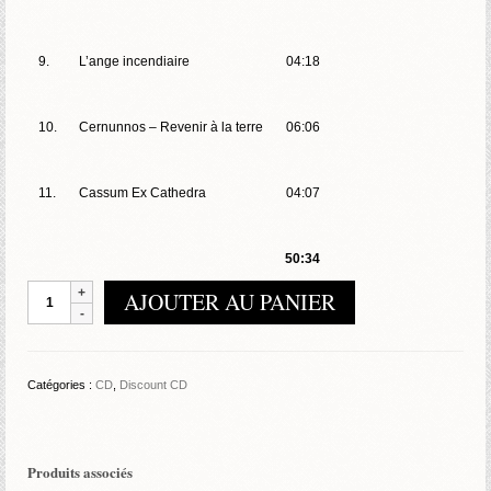
9.
L’ange incendiaire
04:18
10.
Cernunnos – Revenir à la terre
06:06
11.
Cassum Ex Cathedra
04:07
50:34
quantité
AJOUTER AU PANIER
de
Daedalion
–
Sainte
Catégories :
CD
,
Discount CD
Folie
–
Erige
Un
Produits associés
Empire