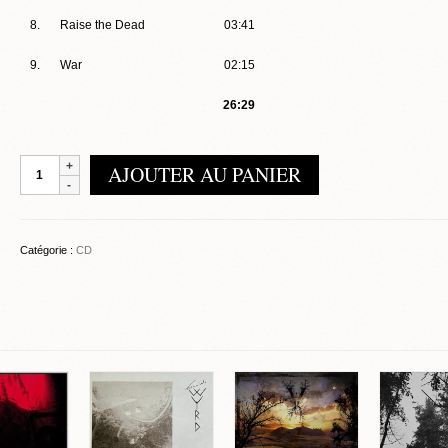
8.
Raise the Dead
03:41
9.
War
02:15
26:29
quantité
AJOUTER AU PANIER
de
Bathory
-
Bathory
Catégorie :
CD