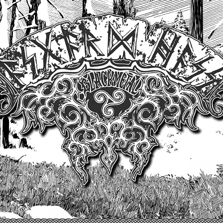
Un site produit par Highelvetia.ch