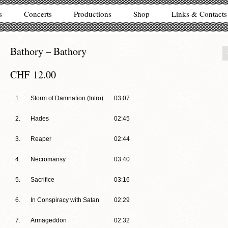
s
Concerts
Productions
Shop
Links & Contacts
Bathory – Bathory
CHF
12.00
1.
Storm of Damnation (Intro)
03:07
2.
Hades
02:45
3.
Reaper
02:44
4.
Necromansy
03:40
5.
Sacrifice
03:16
6.
In Conspiracy with Satan
02:29
7.
Armageddon
02:32