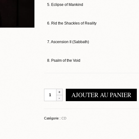
5. Eclipse of Mankind
6. Rid the Shackles of Reality
7. Ascension II (Sabbath)
8. Psalm of the Void
quantité
AJOUTER AU PANIER
de
Druzhina
–
Third
Catégorie :
CD
Henosis