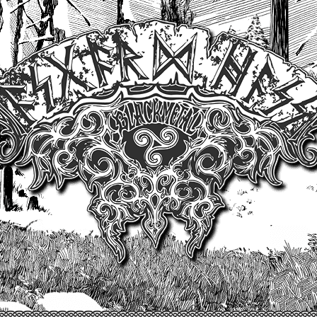
Un site produit par Highelvetia.ch