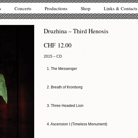
s
Concerts
Productions
Shop
Links & Contacts
Druzhina – Third Henosis
CHF
12.00
2015 – CD
1. The Messenger
2. Breath of Kronborg
3. Three Headed Lion
4. Ascension I (Timeless Monument)