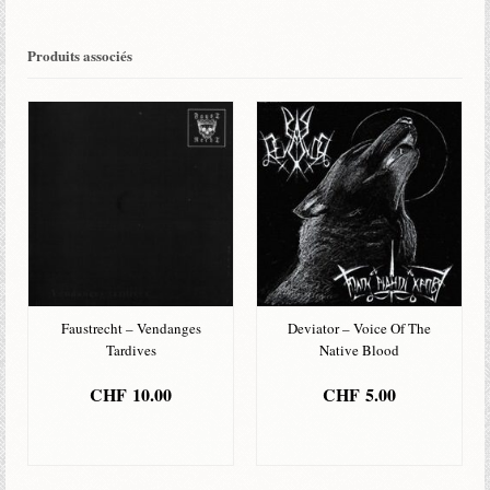
Is
Sickness
Produits associés
Faustrecht – Vendanges
Deviator – Voice Of The
Tardives
Native Blood
CHF
10.00
CHF
5.00
AJOUTER AU
AJOUTER AU
PANIER
PANIER