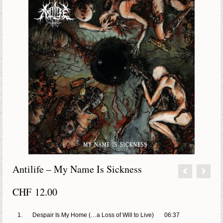
Antilife – My Name Is Sickness
CHF
12.00
1.
Despair Is My Home (…a Loss of Will to Live)
06:37