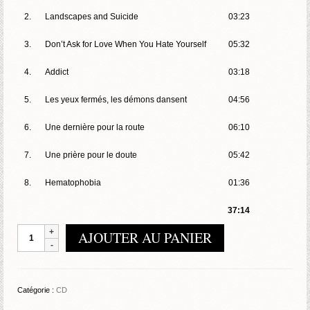
2.
Landscapes and Suicide
03:23
3.
Don’t Ask for Love When You Hate Yourself
05:32
4.
Addict
03:18
5.
Les yeux fermés, les démons dansent
04:56
6.
Une dernière pour la route
06:10
7.
Une prière pour le doute
05:42
8.
Hematophobia
01:36
37:14
quantité
AJOUTER AU PANIER
de
Antilife
-
My
Catégorie :
CD
Name