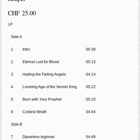
CHF
25.00
LP
Side A
1.
Intro
00:38
2.
Eternal Lust for Blood
05:13
3.
Hailing the Falling Angels
04:14
4.
Looming Age of the Vermin King
05:22
5.
Burn with Your Prophet
05:10
6.
Coldest Wrath
04:04
Side B
7.
Djevelens legioner
04:49