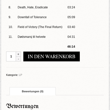
8.
Death, Hate, Eradicate
03:24
9.
Downfall of Tolerance
05:09
10.
Field of Victory (The Final Return)
03:40
11.
Dødsmarsj til helvete
04:31
46:14
Total
IN DEN WARENKORB
Hate
-
Forthcoming
Age
Kategorie:
LP
Of
The
Reaper
Bewertungen (0)
Menge
Bewertungen