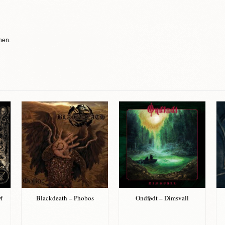
nen.
f
Blackdeath – Phobos
Ondfødt – Dimsvall