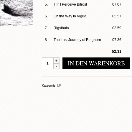
5.
Till‘ I Perceive Bifrost
07:07
6.
On the Way to Vigrid
05:57
7.
Rigsthula
03:59
8.
The Last Journey of Ringhorn
07:36
52:31
Blut
IN DEN WARENKORB
Aus
Nord
-
Ultima
Kategorie:
LP
Thulé
Menge