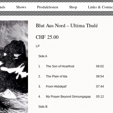
nds
Shows
Produktionen
Shop
Links & Contac
Blut Aus Nord – Ultima Thulé
CHF
25.00
LP
Side A
1.
The Son of Hoarfrost
06:02
2.
The Plain of Ida
08:54
3.
From Hlidskjalf
07:44
4.
My Prayer Beyond Ginnungagap
05:12
Side B