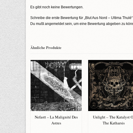
Es gibt noch keine Bewertungen.
Schreibe die erste Bewertung für „Blut Aus Nord – Ultima Thulé“
Du mußt
angemeldet
sein, um eine Bewertung abgeben zu kön
Ähnliche Produkte
aos Veterum
Nefastt – La Malignité Des
Unlight – The Katalyst O
Astres
The Katharsis