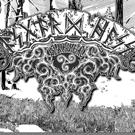
Un site produit par Highelvetia.ch