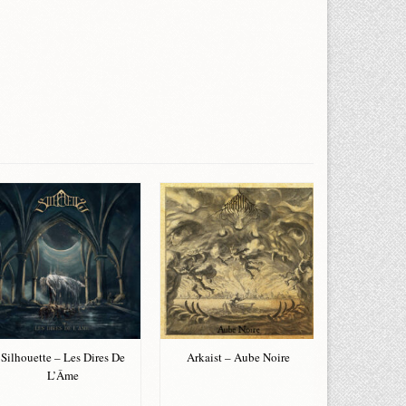
Silhouette – Les Dires De
Arkaist – Aube Noire
Shini
L’Âme