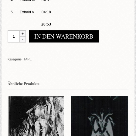
4.
Extrakt IV
04:01
5.
Extrakt V
04:18
20:53
Kaeltetod
IN DEN WARENKORB
-
Wundenextrakte
I-
V
Kategorie:
TAPE
Menge
Ähnliche Produkte