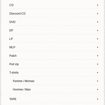
CD
Discount CD
DVD
EP
LP
MLP
Patch
Pull zip
T-shirts
Femme / Woman
Homme / Man
TAPE