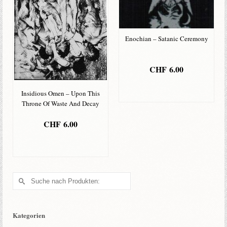
Enochian – Satanic Ceremony
CHF
6.00
IN DEN
Insidious Omen – Upon This
WARENKORB
Throne Of Waste And Decay
CHF
6.00
IN DEN
WARENKORB
Suche
nach:
Kategorien