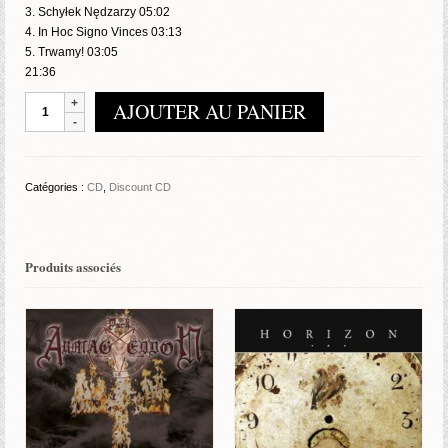
3. Schyłek Nędzarzy 05:02
4. In Hoc Signo Vinces 03:13
5. Trwamy! 03:05
21:36
quantité
AJOUTER AU PANIER
de
Swarost
-
Brzask
Catégories :
CD
,
Discount CD
Produits associés