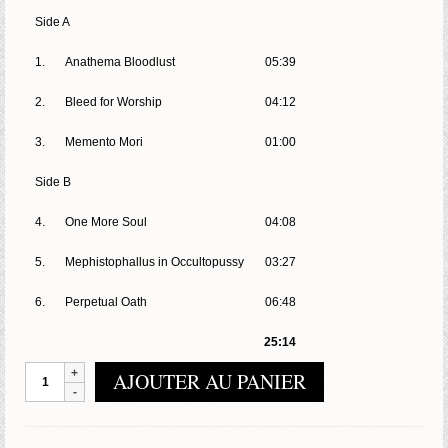
Side A
1.
Anathema Bloodlust
05:39
2.
Bleed for Worship
04:12
3.
Memento Mori
01:00
Side B
4.
One More Soul
04:08
5.
Mephistophallus in Occultopussy
03:27
6.
Perpetual Oath
06:48
25:14
quantité
AJOUTER AU PANIER
de
Grave
Desecrator