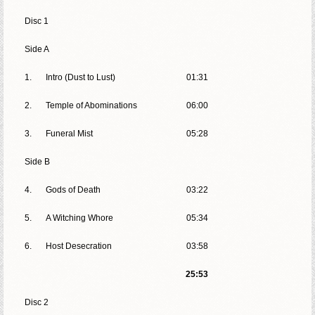
Disc 1
Side A
1.
Intro (Dust to Lust)
01:31
2.
Temple of Abominations
06:00
3.
Funeral Mist
05:28
Side B
4.
Gods of Death
03:22
5.
A Witching Whore
05:34
6.
Host Desecration
03:58
25:53
Disc 2