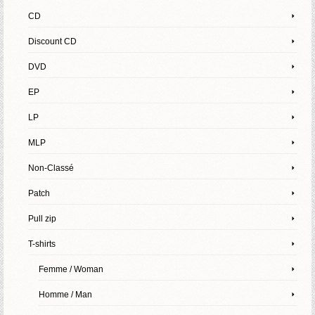
CD
Discount CD
DVD
EP
LP
MLP
Non-Classé
Patch
Pull zip
T-shirts
Femme / Woman
Homme / Man