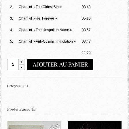
2.
Chant of »The Oldest Sin »
03:43
3.
Chant of »He, Forever »
05:10
4.
Chant of »The Unspoken Name »
03:57
5.
Chant of »Anti-Cosmic Immolation »
03:47
22:20
quantité
AJOUTER AU PANIER
de
Cultist
-
Chants
Catégorie :
CD
Of
Sublimation
Produits associés