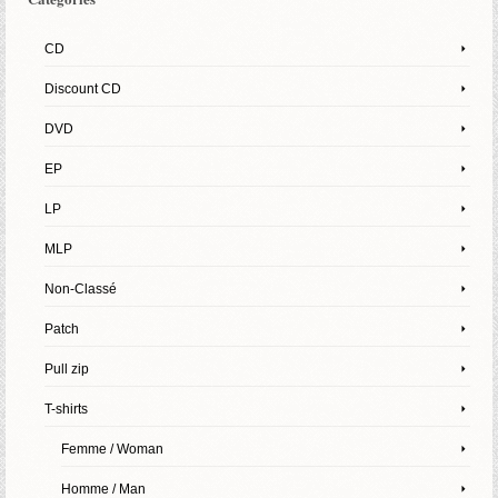
CD
Discount CD
DVD
EP
LP
MLP
Non-Classé
Patch
Pull zip
T-shirts
Femme / Woman
Homme / Man