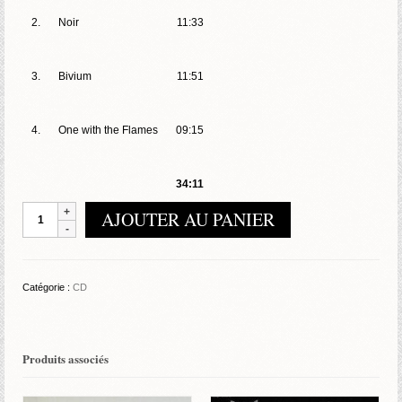
2.
Noir
11:33
3.
Bivium
11:51
4.
One with the Flames
09:15
34:11
quantité
AJOUTER AU PANIER
de
Bland
Vargar
–
Catégorie :
CD
Notturno
11
Produits associés