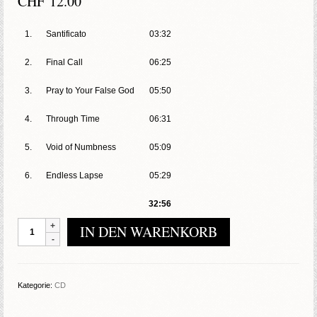
CHF
12.00
1.
Santificato
03:32
2.
Final Call
06:25
3.
Pray to Your False God
05:50
4.
Through Time
06:31
5.
Void of Numbness
05:09
6.
Endless Lapse
05:29
32:56
Gaerea
IN DEN WARENKORB
-
Gaerea
Menge
Kategorie:
CD