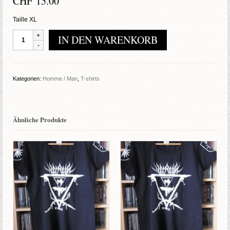
CHF
15.00
Taille XL
Ergotism
IN DEN WARENKORB
-
Sang
Paria
(XL)
Kategorien:
Homme / Man
,
T-shirts
Menge
Ähnliche Produkte